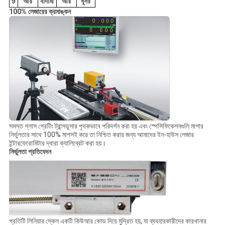
9
আর
বাদামী
আর
ধূসর
100% লেজারের ক্রমাঙ্কন
সমস্ত গ্লাস গ্রেটিং ট্রান্সডুসার পৃথকভাবে পরিদর্শন করা হয় এবং স্পেসিফিকেশনগুলি মাপার
নির্ভুলতার সাথে 100% মাপসই করে তা নিশ্চিত করার জন্য আমাদের ইন-হাউস লেজার
ইন্টারফেরোমিটার দ্বারা ক্যালিব্রেট করা হয়।
নির্ভুলতা প্রতিবেদন
প্রতিটি লিনিয়ার স্কেল একটি কিউআর কোড দিয়ে মুদ্রিত হয়, যা ব্যবহারকারীদের কারখানার