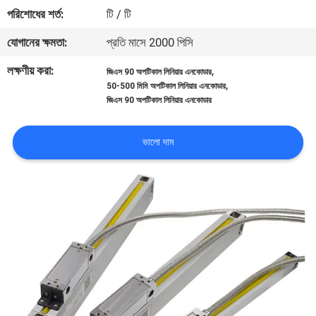
নিয়ন্ত্রণ
পরিশোধের শর্ত:
টি / টি
যোগানের ক্ষমতা:
প্রতি মাসে 2000 পিসি
আমাদের
লক্ষণীয় করা:
,
জিএস 90 অপটিকাল লিনিয়ার এনকোডার
সাথে
,
50-500 মিমি অপটিকাল লিনিয়ার এনকোডার
জিএস 90 অপটিকাল লিনিয়ার এনকোডার
যোগাযোগ
করুন
ভালো দাম
খবর
মামলা
সাইট
ম্যাপ