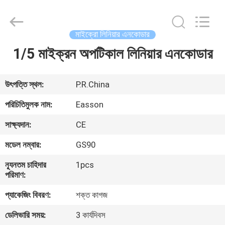
Zhuhai
Easson
Measurement
Technology
Ltd..
মাইক্রো লিনিয়ার এনকোডার
All
Rights
Reserved.
1/5 মাইক্রন অপটিকাল লিনিয়ার এনকোডার
বাড়ি
পণ্য
উৎপত্তি স্থল:
P.R.China
পরিচিতিমুলক নাম:
Easson
আমাদের
সাক্ষ্যদান:
CE
সম্পর্কে
মডেল নম্বার:
GS90
ন্যূনতম চাহিদার
1pcs
কারখানা
পরিমাণ:
ভ্রমণ
প্যাকেজিং বিবরণ:
শক্ত কাগজ
ডেলিভারি সময়:
3 কার্যদিবস
মান