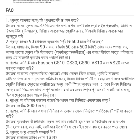
FAQ
1. প্রশ্ন: আপনার সংস্থাটি প্রধানত কী উত্পাদন করে?
উত্তর: আমরা মূলত সিএনসি ভিডিও পরিমাপ মেশিন, অপটিকাল প্রোফাইল প্রজেক্টর, ডিজিটাল
রিডআউটস (ডিআরও), লিনিয়ার এনকোডার গ্রেটিং রুলার, সিএনসি লিনিয়ার এনকোডার
প্রস্তুত করি।
2. প্রশ্ন: জিএস 90 সিরিজের ভ্রমণের দৈর্ঘ্য কি 500 মিমি দীর্ঘ হয়েছে?
উত্তর: সাধারণত, জিএস 90 ভ্রমণের দৈর্ঘ্য 50 থেকে 500 মিমি দৈর্ঘ্যের মধ্যে পাওয়া যায়,
আমরা পাতলা স্কেল বডি স্ট্রাকচার (অপর্যাপ্ত অনমনীয়তা) এর কারণে দীর্ঘতর মাত্রা পরিমাপের
জন্য এই মডেলটি ব্যবহার করার পরামর্শ দিই না।
৩. প্রশ্ন: আমি কীভাবে Easson GS10, GS30, GS90, VS10 এবং VS20 মডেল
সনাক্ত করতে পারি?
উত্তর: আমাদের স্কেল বডিতে প্রোডাক্ট কোড লেবেল স্টিক রয়েছে, প্রতিটি মডেলের
ডাইমেনশনও আলাদা।তাদের কাঠামোর জন্য, জিএস সিরিজ পাঁচটি ভারবহন নকশা এবং অপটিকাল
গ্রেটিং লিনিয়ার স্কেলের ক্যারিয়ারের জন্য একটি স্প্রিং ব্যবহার করে ； তবে ভিএস সিরিজের
ক্ষেত্রে এটি জিএসের সাথে সম্পূর্ণ আলাদা is যা এর মধ্যে স্প্রিং পুশ এবং টান কাঠামো রয়েছে,
জিএস স্কেলের চেয়ে আরও নির্ভুলতা।
৪. প্রশ্ন: আপনি আর কতক্ষণ পারেন?
উৎপাদন করা
লিনিয়ার এনকোডার জন্য?
উত্তর: সর্বোচ্চ 3000 মিমি।
৫. প্রশ্ন: আমি কীভাবে এ্যাসন লিনিয়ার এনকোডার স্কেল নির্ভুলতা প্রতিবেদনটি পরীক্ষা করতে
পারি?
উত্তর: ব্যবহারকারী লিনিয়ার স্কেল কিউআর কোডটি স্ক্যান করতে কিউআর কোড ফাংশন
(উদাহরণস্বরূপ, ওয়েচ্যাট, ব্রাউজার ইত্যাদি) যা মোবাইল ফোন ব্যবহার করতে পারে can
6. প্রশ্ন: পণ্য ওয়ারেন্টি সম্পর্কে কি?
উত্তর: চালানের তারিখ থেকে 13 মাস।