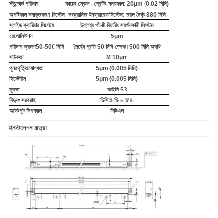
স্ট্যান্ডার্ড পরিমাপ
কাচের স্কেল - গ্রেটিং সময়কাল: 20μm (0.02 মিমি)
অপটিকাল সনাক্তকরণ সিস্টেম
সংক্রামিত ইনফ্রারেড সিস্টেম: তরঙ্গ দৈর্ঘ্য 880 মিমি
স্লাইড ক্যারিয়ার সিস্টেম
উল্লম্ব পাঁচটি বিয়ারিং সমর্থনকারী সিস্টেম
রেজোলিউশন
5μm
পরিমাপ ভ্রমণ
50-500 মিমি
দৈর্ঘ্যে প্রতি 50 মিমি স্পেক।500 মিমি অবধি
সঠিকতা
Μ 10μm
পুনরাবৃত্তিযোগ্যতা
5μm (0.005 মিমি)
হিস্টেরিস
5μm (0.005 মিমি)
সুরক্ষা
আইপি 53
বিদ্যুৎ সরবরাহ
ডিসি 5 ভি ± 5%
আউটপুট সিগন্যাল
টিটিএল
ইনস্টলেশন মাত্রা