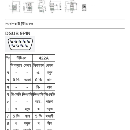
সংযোগকারী ইন্টারফেস
DSUB 9PIN
পিন
টিটিএল
422A
সিগন্যাল
কেবল
সিগন্যাল
কেবল
-
-
ঘ
এ-
হলুদ
ঘ
0 ভি
কমলা
0 ভি
সাদা
-
-
ঘ
বি-
লাল
ঘ
জিএনডি
জিএনডি
জিএনডি
জিএনডি
-
-
৫
আর-
কালো
।
ক
হলুদ
ক
সবুজ
7
5 ভি
লাল
5 ভি
বাদামী
8
খ
সবুজ
খ
নীল