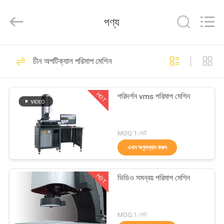
Zhuhai
Easson
Measurement
পণ্য
Technology
Ltd..
All
Rights
Reserved.
বাড়ি
29
চীন অপটিক্যাল পরিমাপ মেশিন
লিনিয়ার স্কেল এনকোডার
পণ্য
HOT
পরিদর্শন vms পরিমাপ মেশিন
আমাদের
সম্পর্কে
MOQ:1 সেট
এখন অনুসন্ধান করুন
31
কারখানা
অপটিকাল লিনিয়ার
HOT
ভিডিও সমন্বয় পরিমাপ মেশিন
ভ্রমণ
এনকোডার্স
মান
MOQ:1 সেট