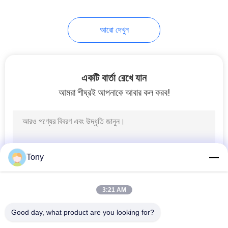
10
আরো দেখুন
লিনিয়ার গ্লাস আইশ
একটি বার্তা রেখে যান
আমরা শীঘ্রই আপনাকে আবার কল করব!
17
2 এক্সিস ডিজিটাল রিডআউট
Tony
3:21 AM
Good day, what product are you looking for?