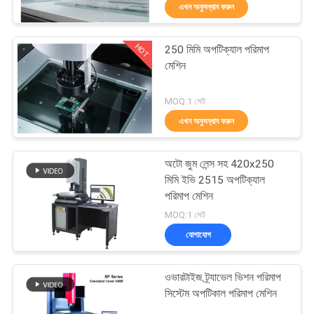
এখন অনুসন্ধান করুন
নিয়ন্ত্রণ
HOT
250 মিমি অপটিক্যাল পরিমাপ
আমাদের
23
মেশিন
সাথে
গ্লাস স্কেল লিনিয়ার
MOQ:1 সেট
যোগাযোগ
এনকোডার
এখন অনুসন্ধান করুন
করুন
অটো জুম লেন্স সহ 420x250
খবর
মিমি ইভি 2515 অপটিক্যাল
পরিমাপ মেশিন
15
MOQ:1 সেট
মামলা
যোগাযোগ
মাইক্রো লিনিয়ার এনকোডার
সাইট
ওভারটাইজ ট্র্যাভেল ভিশন পরিমাপ
ম্যাপ
সিস্টেম অপটিকাল পরিমাপ মেশিন