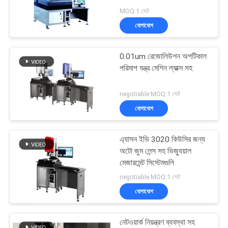
MOQ:1 সেট
PRIVACY
যোগাযোগ
POLICY
16
0.01um রেজোলিউশন অপটিকাল
ডিজিটাল রিডআউট সিস্টেম
পরিমাপ যন্ত্র মেশিন ল্যাক্স সহ
negotiable MOQ:1 সেট
যোগাযোগ
এ্যাসন ইভি 3020 কিউসির জন্য
16
অটো জুম লেন্স সহ ভিজ্যুয়াল
মেজারমেন্ট সিস্টেমগুলি
ডিজিটাল পজিশন রিডআউট
negotiable MOQ:1 সেট
যোগাযোগ
নেটওয়ার্ক নিয়ন্ত্রণ ব্যবস্থা সহ