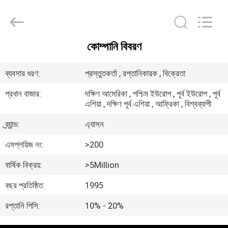
Zhuhai
Easson
Measurement
Technology
Ltd..
All
Rights
কোম্পানি বিবরণ
Reserved.
বাড়ি
ব্যবসার ধরণ:
প্রস্তুতকর্তা , রপ্তানিকারক , বিক্রেতা
পণ্য
প্রধান বাজার:
দক্ষিণ আমেরিকা , পশ্চিম ইউরোপ , পূর্ব ইউরোপ , পূর্ব
এশিয়া , দক্ষিণ পূর্ব এশিয়া , আফ্রিকা , বিশ্বব্যাপী
আমাদের
ব্র্যান্ড:
এ্যাসন
সম্পর্কে
এমপ্লয়িজ নং:
>200
বার্ষিক বিক্রয়:
>5Million
কারখানা
বছর প্রতিষ্ঠিত:
1995
ভ্রমণ
রপ্তানি পিসি:
10% - 20%
মান