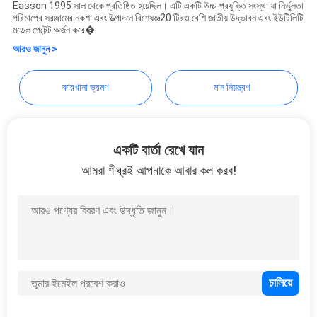
Easson 1995 সাল থেকে প্রতিষ্ঠিত হয়েছিল। এটি একটি উচ্চ-প্রযুক্তি সংস্থা যা নির্ভুলতা
পরিমাপের সরঞ্জামের নকশা এবং উত্পাদনে বিশেষজ্ঞ20 টিরও বেশি জাতীয় উদ্ভাবন এবং ইউটিলিটি
PRIVACY
মডেল পেটেন্ট অর্জন করে�
POLICY
আরও জানুন >
কারখানা ভ্রমণ
মান নিয়ন্ত্রণ
একটি বার্তা রেখে যান
আমরা শীঘ্রই আপনাকে আবার কল করব!