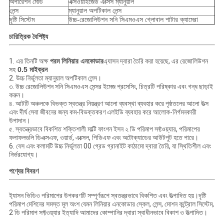
অপারেশন মোড
এক্সওয়াইজেড এক্সিস ম্যানুয়াল
লেন্স
ম্যানুয়াল অপটিকাল লেন্স
দৃষ্টি সিস্টেম
উচ্চ-রেজোলিউশন সনি সিএমওএস গ্লোবাল শাটার ক্যামেরা
চারিত্রিক বৈশিষ্ট্য
1. এর তিনটি অক্ষ
পরম লিনিয়ার এনকোডার
এ্যাসন দ্বারা তৈরি করা হয়েছে, এর রেজোলিউশন
সহ
0.5 মাইক্রন
2. উচ্চ নির্ভুলতা ম্যানুয়াল অপটিকাল লেন্স।
৩. উচ্চ রেজোলিউশন সনি সিএমওএস সেন্সর ইমেজ প্রসেসিং, চিত্রটি পরিষ্কার এবং গন্ধ ছাড়াই
করুন।
৪. আটটি অঞ্চলকে বিভক্ত স্বতন্ত্র নিয়ন্ত্রণ আলো ব্যবস্থা ব্যবহার করে পৃষ্ঠতলের আলো উত্স
এবং দীর্ঘ সেবা জীবনের জন্য কম-বিভক্তকরণ এলইডি ব্যবহার করে আলোক-নির্গমনকারী
উপাদান।
৫. স্বতন্ত্রভাবে বিকশিত শক্তিশালী মাল্টি ফাংশন ইসন ২ ডি পরিমাপ সফ্টওয়্যার, পরিমাপের
ফলাফলগুলি ডিএক্সএফ, ওয়ার্ড, এক্সেল, পিডিএফ এবং অটোক্যাডের আউটপুট হতে পারে।
6. বেস এবং কলামটি উচ্চ নির্ভুলতা 00 গ্রেড গ্রানাইট কাঠামো দ্বারা তৈরি, যা স্থিতিশীল এবং
নির্ভরযোগ্য।
পণ্যের বিবরণ
ই্যাসন ভিডিও পরিমাপের উপকরণটি সম্পূর্ণরূপে স্বতন্ত্রভাবে বিকশিত এবং উত্পাদিত হয়।দৃষ্টি
পরিমাপ মেশিনের সমস্ত মূল অংশ যেমন লিনিয়ার এনকোডার স্কেল, লেন্স, মোশন কন্ট্রোল সিস্টেম,
2 ডি পরিমাপ সফ্টওয়্যার ইত্যাদি আমাদের কোম্পানির দ্বারা স্বাধীনভাবে বিকাশ ও উত্পাদিত।