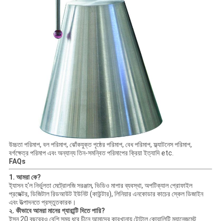
উচ্চতা পরিমাপ, বল পরিমাপ, ঝোঁকযুক্ত পৃষ্ঠের পরিমাপ, বেধ পরিমাপ, ফ্ল্যাটনেস পরিমাপ,
বর্গক্ষেত্র পরিমাপ এবং অন্যান্য তিন-সমন্বিত পরিমাপের ক্রিয়া ইত্যাদি etc.
FAQs
1. আমরা কে?
ই্যাসন হ'ল নির্ভুলতা মেট্রোলজি সরঞ্জাম, ভিডিও মাপার ব্যবস্থা, অপটিক্যাল প্রোফাইল
প্রজেক্টর, ডিজিটাল রিডআউট ইউনিট (কাউন্টার), লিনিয়ার এনকোডার কাচের স্কেল ডিজাইন
এবং উত্পাদনতে প্রস্তুতকারক।
২. কীভাবে আমরা মানের গ্যারান্টি দিতে পারি?
ইসন 20 বছরেরও বেশি সময় ধরে চীনে আমাদের কারখানায় টোটাল কোয়ালিটি ম্যানেজমেন্ট