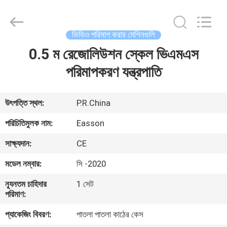
Zhuhai
Easson
Measurement
Technology
Ltd..
ভিডিও পরিমাপ করার মেশিনগুলি
All
Rights
Reserved.
0.5 ম রেজোলিউশন স্কেল ভিএমএস
বাড়ি
পরিমাপকরণ যন্ত্রপাতি
পণ্য
উৎপত্তি স্থল:
P.R.China
আমাদের
পরিচিতিমুলক নাম:
Easson
সম্পর্কে
সাক্ষ্যদান:
CE
মডেল নম্বার:
সি -2020
কারখানা
ন্যূনতম চাহিদার
1 সেট
ভ্রমণ
পরিমাণ:
প্যাকেজিং বিবরণ:
পাতলা পাতলা কাঠের কেস
মান