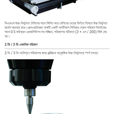
ভিএমএম উচ্চ-নির্ভুলতা টেবিলের সাথে মিলিত করে মেশিনের দেহের ভিত্তি হিসাবে উচ্চ নির্ভুলতা
মার্বেল ব্যবহার করে।এক্সওয়াইজেড অক্ষটি একটি অপটিকাল লিনিয়ার স্কেল পরিমাপ সিস্টেমের
সাথে 0.5 মাইক্রন রেজোলিউশন সহ সজ্জিত, পরিমাপের সঠিকতা (3 + এল / 200) মিমি .m
হয়।
2 ডি / 3 ডি একাধিক পরিমাপ
2 ডি / 3 ডি সংমিশ্রণ পরিমাপের জন্য alচ্ছিক আনুষঙ্গিক উচ্চ-নির্ভুলতার স্পর্শ তদন্ত: