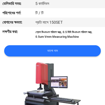
ডেলিভারি সময়:
5 কার্যদিবস
নিয়ন্ত্রণ
পরিশোধের শর্ত:
টি / টি
আমাদের
যোগানের ক্ষমতা:
প্রতি মাসে 150SET
সাথে
লক্ষণীয় করা:
,
,
স্কেল ভিএমএস পরিমাপ যন্ত্র
0.5 মিমি ভিএমএস পরিমাপ যন্ত্র
যোগাযোগ
0.5um Vmm Measuring Machine
করুন
ভালো দাম
খবর
মামলা
সাইট
ম্যাপ