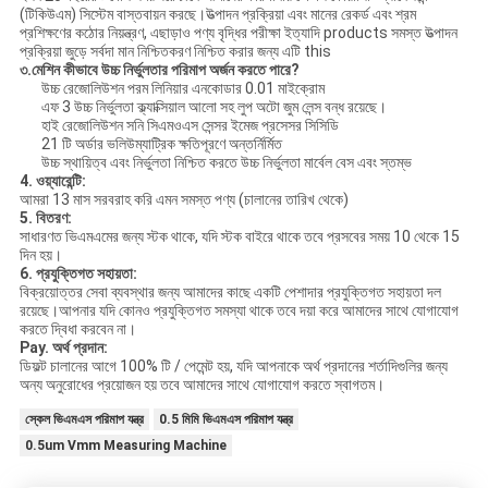
(টিকিউএম) সিস্টেম বাস্তবায়ন করছে।উত্পাদন প্রক্রিয়া এবং মানের রেকর্ড এবং শ্রম
প্রশিক্ষণের কঠোর নিয়ন্ত্রণ, এছাড়াও পণ্য বৃদ্ধির পরীক্ষা ইত্যাদি products সমস্ত উত্পাদন
প্রক্রিয়া জুড়ে সর্বদা মান নিশ্চিতকরণ নিশ্চিত করার জন্য এটি this
৩.মেশিন কীভাবে উচ্চ নির্ভুলতার পরিমাপ অর্জন করতে পারে?
উচ্চ রেজোলিউশন পরম লিনিয়ার এনকোডার 0.01 মাইক্রোম
এফ 3 উচ্চ নির্ভুলতা ক্ল্যাক্সিয়াল আলো সহ লুপ অটো জুম লেন্স বন্ধ রয়েছে।
হাই রেজোলিউশন সনি সিএমওএস সেন্সর ইমেজ প্রসেসর সিসিডি
21 টি অর্ডার ভলিউম্যাট্রিক ক্ষতিপূরণে অন্তর্নির্মিত
উচ্চ স্থায়িত্ব এবং নির্ভুলতা নিশ্চিত করতে উচ্চ নির্ভুলতা মার্বেল বেস এবং স্তম্ভ
4. ওয়্যারেন্টি:
আমরা 13 মাস সরবরাহ করি এমন সমস্ত পণ্য (চালানের তারিখ থেকে)
5. বিতরণ:
সাধারণত ভিএমএমের জন্য স্টক থাকে, যদি স্টক বাইরে থাকে তবে প্রসবের সময় 10 থেকে 15
দিন হয়।
6. প্রযুক্তিগত সহায়তা:
বিক্রয়োত্তর সেবা ব্যবস্থার জন্য আমাদের কাছে একটি পেশাদার প্রযুক্তিগত সহায়তা দল
রয়েছে।আপনার যদি কোনও প্রযুক্তিগত সমস্যা থাকে তবে দয়া করে আমাদের সাথে যোগাযোগ
করতে দ্বিধা করবেন না।
Pay. অর্থ প্রদান:
ডিফল্ট চালানের আগে 100% টি / পেমেন্ট হয়, যদি আপনাকে অর্থ প্রদানের শর্তাদিগুলির জন্য
অন্য অনুরোধের প্রয়োজন হয় তবে আমাদের সাথে যোগাযোগ করতে স্বাগতম।
স্কেল ভিএমএস পরিমাপ যন্ত্র
0.5 মিমি ভিএমএস পরিমাপ যন্ত্র
0.5um Vmm Measuring Machine