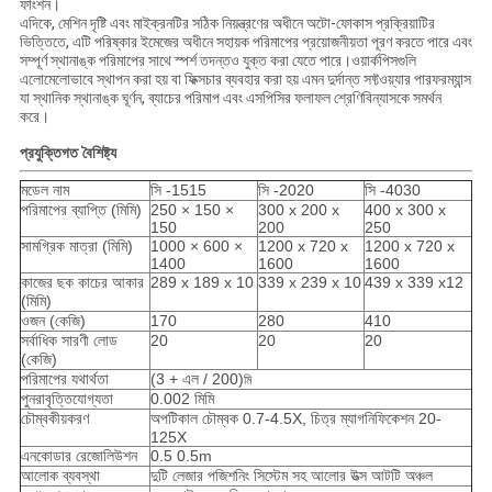
ফাংশন।
এদিকে, মেশিন দৃষ্টি এবং মাইক্রনটির সঠিক নিয়ন্ত্রণের অধীনে অটো-ফোকাস প্রক্রিয়াটির
ভিত্তিতে, এটি পরিষ্কার ইমেজের অধীনে সহায়ক পরিমাপের প্রয়োজনীয়তা পূরণ করতে পারে এবং
সম্পূর্ণ স্থানাঙ্ক পরিমাপের সাথে স্পর্শ তদন্তও যুক্ত করা যেতে পারে।ওয়ার্কপিসগুলি
এলোমেলোভাবে স্থাপন করা হয় বা ফিক্সচার ব্যবহার করা হয় এমন দুর্দান্ত সফ্টওয়্যার পারফরম্যান্স
যা স্থানিক স্থানাঙ্ক ঘূর্ণন, ব্যাচের পরিমাপ এবং এসপিসির ফলাফল শ্রেণিবিন্যাসকে সমর্থন
করে।
প্রযুক্তিগত বৈশিষ্ট্য
মডেল নাম
সি -1515
সি -2020
সি -4030
পরিমাপের ব্যাপ্তি (মিমি)
250 × 150 ×
300 x 200 x
400 x 300 x
150
200
250
সামগ্রিক মাত্রা (মিমি)
1000 × 600 ×
1200 x 720 x
1200 x 720 x
1400
1600
1600
কাজের ছক কাচের আকার
289 x 189 x 10
339 x 239 x 10
439 x 339 x12
(মিমি)
ওজন (কেজি)
170
280
410
সর্বাধিক সারণী লোড
20
20
20
(কেজি)
পরিমাপের যথার্থতা
(3 + এল / 200)
মি
পুনরাবৃত্তিযোগ্যতা
0.002 মিমি
চৌম্বকীয়করণ
অপটিকাল চৌম্বক 0.7-4.5X, চিত্র ম্যাগনিফিকেশন 20-
125X
এনকোডার রেজোলিউশন
0.5 0.5m
আলোক ব্যবস্থা
দুটি লেজার পজিশনিং সিস্টেম সহ আলোর উত্স আটটি অঞ্চল