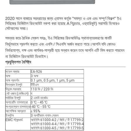
2020 সালে বাজারে সরবরাহের জন্য এ্যাসন কর্তৃক "সমস্ত ও এক এবং সম্পূর্ণ বিকল্প" ইএ
সিরিজের ডিজিটাল রিডআউট নকশা করা হয়েছে A গ্রিন্ডার, ওয়্যারিকুট) সরাসরি ডিআরও
সেটআপের সময়।
সমন্বয় করে
রৈখিক স্কেল সহ
s
, ইএ সিরিজের রিডআউট
s
স্থানান্তরকরণের মানটি
নির্ভুলভাবে প্রদর্শন করতে এবং এনসি / সিএনসি অর্জন করতে পারে।
আপনি যদি কোনও
নির্ভরযোগ্য, দক্ষ এবং কার্যকর-সাশ্রয়ী হয়ে সন্ধান করেন তবে আপনি এটি মিস করতে পারবেন
না
ডিজিটাল রিডআউট ডিভাইস
।
প্রযুক্তিগত বৈশিষ্ট্য
মডেল নম্বার
EA-926
অক্ষ
3 অক্ষ
অক্ষ প্রদর্শন
0.1 μm, 0.5 μm, 1 μm, 5 μm
সিগন্যাল ইনপুট
টিটিএল
বিদ্যুৎ সরবরাহ
110 ভি / 220 ভি
নেট ওজন (কেজিএস)
ঘ
সর্বাধিক ইনপুট
2 এমবি হার্জেড
অপারেটিং তাপমাত্রা
0 ℃ - 45 ℃
সংগ্রহস্থল তাপমাত্রা
-40 ℃ - 55 ℃
আপেক্ষিক আদ্রতা
≤ 95%
ইনপুটস
3 অপটিকাল গ্লাস স্কেল
EMC স্ট্যান্ডার্ড
আইইসি 61000-4-2 / ​​জিবি / টি 17799-2
আইইসি 61000-4-4 / জিবি / টি 17799-4
আইইসি 61000-4-5 / জিবি / টি 17799-5