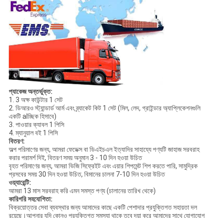
প্যাকেজ অন্তর্ভুক্ত:
1. 3 অক্ষ কাউন্টার 1 সেট
2. ডিআরও স্ট্যান্ডার্ড আর্ম এবং ব্র্যাকেট কিট 1 সেট (মিল, লেদ, গ্রাইন্ডার অ্যাপ্লিকেশনগুলি
একটি alচ্ছিক হিসাবে)
3. পাওয়ার ক্যাবল 1 পিসি
4. ম্যানুয়াল বই 1 পিসি
বিতরণ:
অল্প পরিমাণের জন্য, আমরা ফেডেক্স বা ডিএইচএল ইত্যাদির সাহায্যে পণ্যটি জাহাজ সরবরাহ
করার পরামর্শ দিই, বিতরণ সময় অনুমান 3 - 10 দিন হওয়া উচিত
বৃহত পরিমাণের জন্য, আমরা ভিজি সিফ্রেইট এবং এয়ার শিপমেন্ট শিপ করতে পারি, সামুদ্রিক
প্রসবের সময় 30 দিন হওয়া উচিত, বিমানের চালনা 7-10 দিন হওয়া উচিত
ওয়্যারেন্টি:
আমরা 13 মাস সরবরাহ করি এমন সমস্ত পণ্য (চালানের তারিখ থেকে)
কারিগরি সহযোগিতা:
বিক্রয়োত্তর সেবা ব্যবস্থার জন্য আমাদের কাছে একটি পেশাদার প্রযুক্তিগত সহায়তা দল
রয়েছে।আপনার যদি কোনও প্রযুক্তিগত সমস্যা থাকে তবে দয়া করে আমাদের সাথে যোগাযোগ