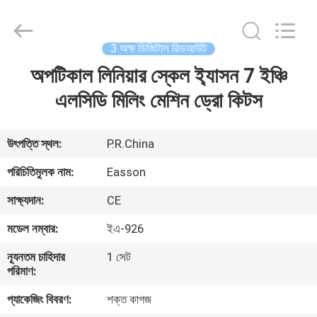
Zhuhai
Easson
Measurement
Technology
Ltd..
3 অক্ষ ডিজিটাল রিডআউট
All
Rights
Reserved.
অপটিকাল লিনিয়ার স্কেল ই্যাসন 7 ইঞ্চি
বাড়ি
এলসিডি মিলিং মেশিন ড্রো কিটস
পণ্য
উৎপত্তি স্থল:
P.R.China
আমাদের
পরিচিতিমুলক নাম:
Easson
সম্পর্কে
সাক্ষ্যদান:
CE
মডেল নম্বার:
ইএ-926
কারখানা
ন্যূনতম চাহিদার
1 সেট
ভ্রমণ
পরিমাণ:
প্যাকেজিং বিবরণ:
শক্ত কাগজ
মান