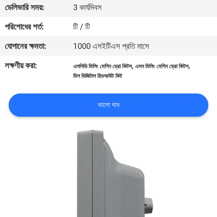
ডেলিভারি সময়:
3 কার্যদিবস
নিয়ন্ত্রণ
পরিশোধের শর্ত:
টি / টি
আমাদের
যোগানের ক্ষমতা:
1000 এসইটিএস প্রতি মাসে
সাথে
লক্ষণীয় করা:
,
,
এলসিডি মিলিং মেশিন ড্রো কিটস
এসন মিলিং মেশিন ড্রো কিটস
যোগাযোগ
মিল ডিজিটাল রিডআউট কিট
করুন
ভালো দাম
খবর
মামলা
সাইট
ম্যাপ