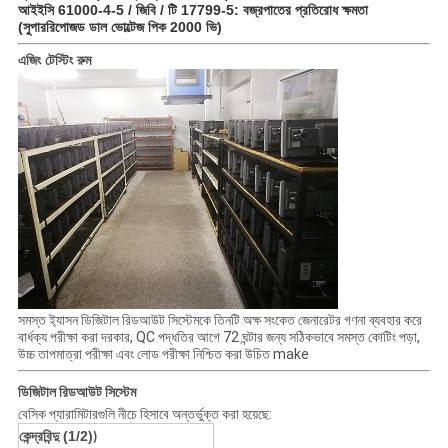
আইইসি 61000-4-5 / জিবি / টি 17799-5: বজ্রপাতের প্রতিরোধ ক্ষমতা
(সুপাররিপোজড ডাল ভোল্টেজ পিক 2000 ভি)
এজিং টেস্টিং রুম
সমস্ত ই্যাসন ডিজিটাল রিডআউট সিস্টেমকে তিনটি অক্ষ সংকেত জেনারেটর গণনা ব্যবহার করে
বার্ধক্য পরীক্ষা করা দরকার, QC পদ্ধতির আগে 72 ঘন্টার জন্য সঠিকভাবে সমস্ত কোটিং পড়া,
উচ্চ তাপমাত্রা পরীক্ষা এবং লোড পরীক্ষা নিশ্চিত করা উচিত make
ডিজিটাল রিডআউট সিস্টেম
বেসিক প্যারামিটারগুলি নীচে হিসাবে অন্তর্ভুক্ত করা হয়েছে:
কেন্দ্রবিন্দু (1/2)
)