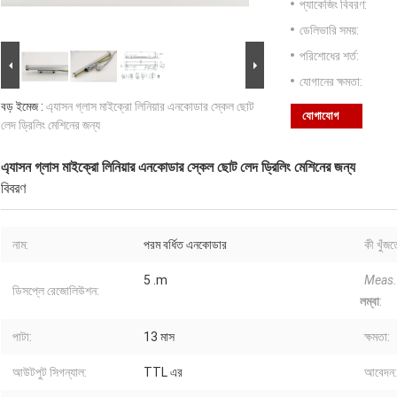
প্যাকেজিং বিবরণ:
ডেলিভারি সময়:
পরিশোধের শর্ত:
যোগানের ক্ষমতা:
বড় ইমেজ :
এ্যাসন গ্লাস মাইক্রো লিনিয়ার এনকোডার স্কেল ছোট
যোগাযোগ
লেদ ড্রিলিং মেশিনের জন্য
এ্যাসন গ্লাস মাইক্রো লিনিয়ার এনকোডার স্কেল ছোট লেদ ড্রিলিং মেশিনের জন্য
বিবরণ
নাম:
পরম বর্ধিত এনকোডার
কী খুঁজত
5 .m
Meas.
ডিসপ্লে রেজোলিউশন:
লম্বা
:
পাটা:
13 মাস
ক্ষমতা:
আউটপুট সিগন্যাল:
TTL এর
আবেদন: