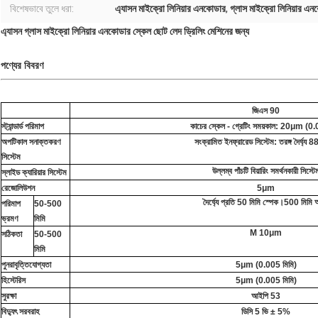
বিশেষভাবে তুলে ধরা:
এ্যাসন মাইক্রো লিনিয়ার এনকোডার
,
গ্লাস মাইক্রো লিনিয়ার এ
এ্যাসন গ্লাস মাইক্রো লিনিয়ার এনকোডার স্কেল ছোট লেদ ড্রিলিং মেশিনের জন্য
পণ্যের বিবরণ
জিএস 90
স্ট্যান্ডার্ড পরিমাপ
কাচের স্কেল - গ্রেটিং সময়কাল: 20μm (0.
অপটিকাল সনাক্তকরণ
সংক্রামিত ইনফ্রারেড সিস্টেম: তরঙ্গ দৈর্ঘ্য 8
সিস্টেম
উল্লম্ব পাঁচটি বিয়ারিং সমর্থনকারী সিস্টে
স্লাইড ক্যারিয়ার সিস্টেম
রেজোলিউশন
5μm
দৈর্ঘ্যে প্রতি 50 মিমি স্পেক।500 মিমি 
পরিমাপ
50-500
ভ্রমণ
মিমি
Μ 10μm
সঠিকতা
50-500
মিমি
পুনরাবৃত্তিযোগ্যতা
5μm (0.005 মিমি)
হিস্টেরিস
5μm (0.005 মিমি)
সুরক্ষা
আইপি 53
বিদ্যুৎ সরবরাহ
ডিসি 5 ভি ± 5%