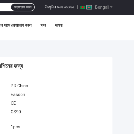
উদ্ধৃতির জন্য আবেদন
|
Bengali
অনুসন্ধান করুন
র সাথে যোগাযোগ করুন
খবর
মামলা
েশিনের জন্য
P.R.China
Easson
CE
GS90
1pcs