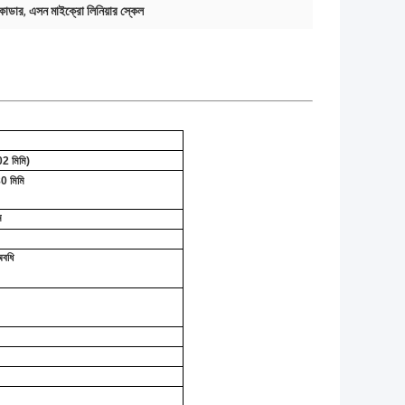
নকোডার
,
এসন মাইক্রো লিনিয়ার স্কেল
02 মিমি)
80 মিমি
ম
অবধি