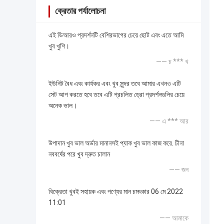
ক্রেতার পর্যালোচনা
এই ডিআরও প্রদর্শনটি বেশিরভাগের চেয়ে ছোট এবং এতে আমি
খুব খুশি।
—— চ *** খ
ইউনিট বৈধ এবং কার্যকর এবং খুব সুন্দর তবে আমার এখনও এটি
সেট আপ করতে হবে তবে এটি প্রচলিত ড্রো প্রদর্শনগুলির চেয়ে
অনেক ভাল।
—— এ *** আর
উপাদান খুব ভাল অর্ডার মানানসই প্যাক খুব ভাল কাজ করে. চীনা
নববর্ষের পরে খুব দ্রুত চালান
—— জন
বিক্রেতা খুবই সহায়ক এবং পণ্যের মান চমৎকার 06 মে 2022
11:01
—— আমাকে