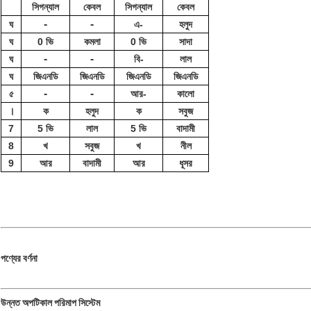
সিগন্যাল
কেবল
সিগন্যাল
কেবল
-
-
ঘ
এ-
হলুদ
ঘ
0 ভি
কমলা
0 ভি
সাদা
-
-
ঘ
বি-
লাল
ঘ
জিএনডি
জিএনডি
জিএনডি
জিএনডি
-
-
৫
আর-
কালো
।
ক
হলুদ
ক
সবুজ
7
5 ভি
লাল
5 ভি
বাদামী
8
খ
সবুজ
খ
নীল
9
আর
বাদামী
আর
ধূসর
পণ্যের বর্ণনা
উন্নত অপটিকাল পরিমাপ সিস্টেম