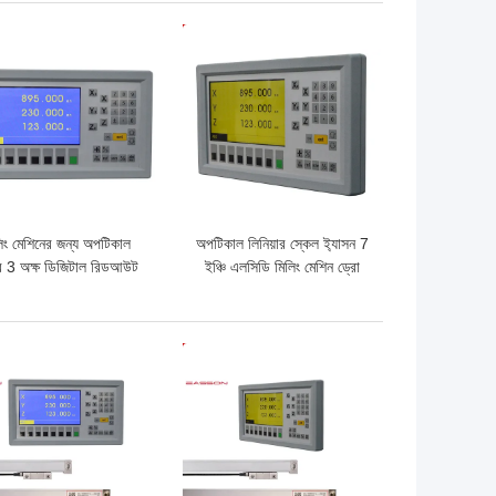
ো দাম
ভালো দাম
িং মেশিনের জন্য অপটিকাল
অপটিকাল লিনিয়ার স্কেল ই্যাসন 7
র 3 অক্ষ ডিজিটাল রিডআউট
ইঞ্চি এলসিডি মিলিং মেশিন ড্রো
কিট
কিটস
ো দাম
ভালো দাম