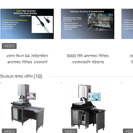
ভালো দাম
ভালো দাম
ভাল
এ্যাসন জিএস 64 মেট্রোলজিতে
3000 মিমি এক্সপোজড লিনিয়ার
মে
এক্সপোজড লিনিয়ার এনকোডার্স
এনকোডারগুলি পরিমাপের
র
সরঞ্জামগুলির জন্য
এক্
ভিএমএম মাপার মেশিন
(10)
ভালো দাম
ভালো দাম
ভাল