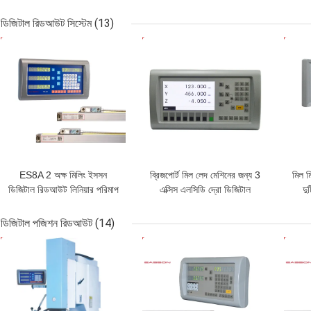
লেদ মেশিনের জন্য
সিস্টেমগুলি
ডিজিটাল রিডআউট সিস্টেম
(13)
ভালো দাম
ভালো দাম
ভাল
ES8A 2 অক্ষ মিলিং ইসসন
ব্রিজপোর্ট মিল লেদ মেশিনের জন্য 3
মিল ম
ডিজিটাল রিডআউট লিনিয়ার পরিমাপ
এক্সিস এলসিডি দ্রো ডিজিটাল
দু
সরঞ্জাম
রিডআউট
ডিজিটাল পজিশন রিডআউট
(14)
ভালো দাম
ভালো দাম
ভাল