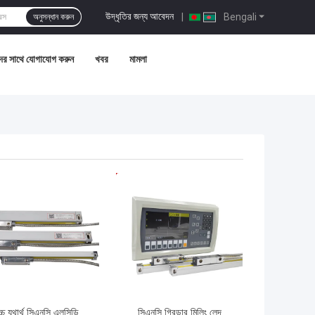
উদ্ধৃতির জন্য আবেদন
|
Bengali
অনুসন্ধান করুন
র সাথে যোগাযোগ করুন
খবর
মামলা
ো দাম
ভালো দাম
্চ যথার্থ সিএনসি এলসিডি
সিএনসি গ্রিন্ডার মিলিং লেদ