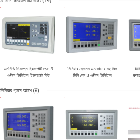
3 অক্ষ ডিজিটাল রিডআউট
(19)
ভালো দাম
ভালো দাম
ভাল
এলসিডি ডিসপ্লে ব্রিজপোর্ট ড্রো 3
লিনিয়ার স্কেলস এনকোডার সহ মিল
মিল
এক্সিস ডিজিটাল রিডআউট কিট
মিনি লেদ 3 এক্সিস ডিজিটাল
রুলা
রিডআউট
লিনিয়ার গ্লাস আইশ
(8)
ভালো দাম
ভালো দাম
ভাল