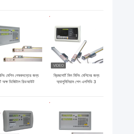
এনকোডার
ো দাম
ভালো দাম
িলিং মেশিন পেষকদন্তের জন্য
ব্রিজপোর্ট মিল মিলিং মেশিনের জন্য
টি অক্ষ ডিজিটাল রিডআউট
অ্যালুমিনিয়াম শেল এলসিডি 3
সিস্টেম
এক্সিস ড্রো
ো দাম
ভালো দাম