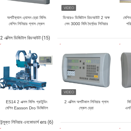
অপটিক্যাল এ্যাসন ড্রো মিলিং
ডিআরও ডিজিটাল রিডআউট 2 অক্ষ
মেশিন
মেশিন লিনিয়ার গ্লাস স্কেল
লেদ 3000 মিমি দৈর্ঘ্যের লিনিয়ার
পরি
অবস্থান
গ্লাস স্কেল
2 এক্সিস ডিজিটাল রিডআউট
(15)
ভালো দাম
ভালো দাম
ভাল
ES14 2 এক্সস মিলিং গ্রাইন্ডিং
2 এক্সিস অপটিকাল লিনিয়ার গ্লাস
মি
মেশিন Easson Dro ডিজিটাল
স্কেল ড্রো
এলস
রিডআউট
উন্মুক্ত লিনিয়ার এনকোডার্স ers
(6)