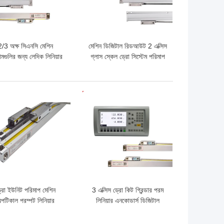
2/3 অক্ষ সিএনসি মেশিন
মেশিন ডিজিটাল রিডআউট 2 এক্সিস
জামগুলির জন্য লেদিক লিনিয়ার
গ্লাস স্কেল ড্রো সিস্টেম পরিমাপ
ল ডিজিটাল পজিশন রিডআউট
করে
ো দাম
ভালো দাম
্রো ইউনিট পরিমাপ মেশিন
3 এক্সিস ড্রো কিট গ্রিন্ডার পরম
পটিকাল পরম্পট লিনিয়ার
লিনিয়ার এনকোডার্স ডিজিটাল
এনকোডার
রিডআউট