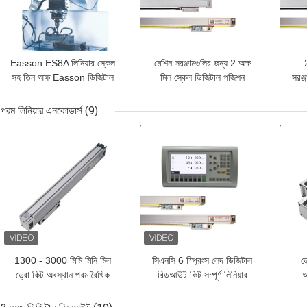
Easson ES8A লিনিয়ার স্কেল
মেশিন সরঞ্জামগুলির জন্য 2 অক্ষ
সহ তিন অক্ষ Easson ডিজিটাল
মিল স্কেল ডিজিটাল পজিশন
সরঞ্
পজিশন রিডআউট
রিডআউট ড্র
স্কে
পরম লিনিয়ার এনকোডার্স
(9)
ভালো দাম
ভালো দাম
ভাল
1300 - 3000 মিমি মিনি মিল
সিএনসি 6 স্প্রিংস লেদ ডিজিটাল
ড
ড্রো কিট অবস্থান পরম রৈখিক
রিডআউট কিট সম্পূর্ণ লিনিয়ার
অ
এনকোডার গ্লাস স্কেল
স্কেল পরিমাপ করে